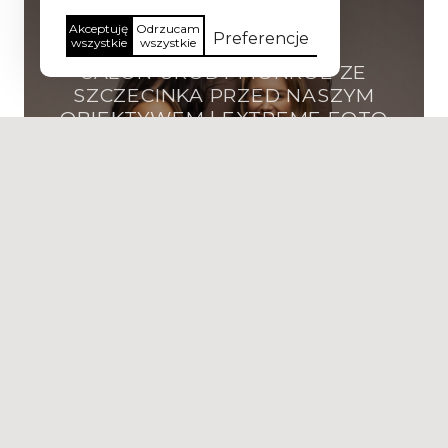
2026-03-10
Akceptuję
Odrzucam
Preferencje
wszystkie
wszystkie
SALON URODY MONROE ZE
SZCZECINKA PRZED NASZYM
OBIEKTYWEM | EXTREME FOTO
| FOTOGRAF KOSZALIN
Zobacz więcej
PORTFOLIO
2026-01-28
SESJA BIZNESOWA KOBIET W