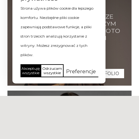
2026-03-10
Strona używa plików cookie dla lepszego
SALON URODY MONROE ZE
komfortu. Niezbędne pliki cookie
SZCZECINKA PRZED NASZYM
zapewniają podstawowe funkcje, a pliki
OBIEKTYWEM | EXTREME FOTO
stron trzecich analizują korzystanie z
| FOTOGRAF KOSZALIN
Zobacz więcej
witryny. Możesz zrezygnować z tych
plików.
Akceptuję
Odrzucam
Preferencje
wszystkie
wszystkie
PORTFOLIO
2026-01-28
SESJA BIZNESOWA KOBIET W
EXTREME FOTO –